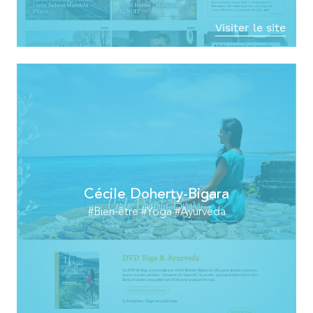
Visiter le site
Cécile Doherty-Bigara
#Bien-être #Yoga #Ayurvéda