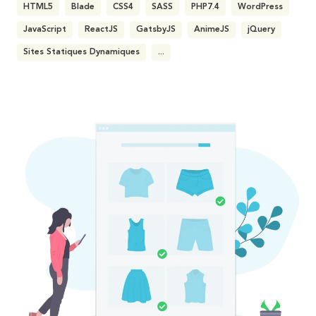
HTML5
Blade
CSS4
SASS
PHP7.4
WordPress
JavaScript
ReactJS
GatsbyJS
AnimeJS
jQuery
Sites Statiques Dynamiques
...